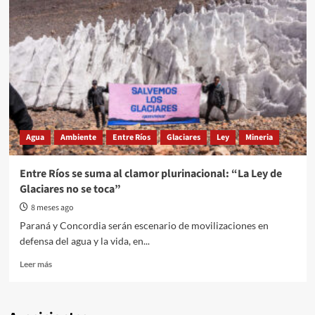
Agua
Ambiente
Entre Ríos
Glaciares
Ley
Mineria
Entre Ríos se suma al clamor plurinacional: “La Ley de
Glaciares no se toca”
8 meses ago
Paraná y Concordia serán escenario de movilizaciones en
defensa del agua y la vida, en...
Read
Leer más
more
about
Entre