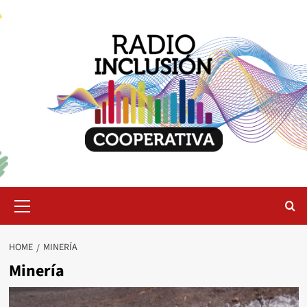
Skip
to
content
Primary
Menu
HOME
MINERÍA
Minería