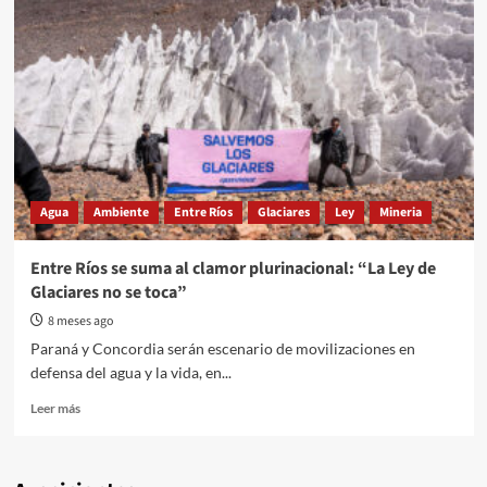
Agua
Ambiente
Entre Ríos
Glaciares
Ley
Mineria
Entre Ríos se suma al clamor plurinacional: “La Ley de
Glaciares no se toca”
8 meses ago
Paraná y Concordia serán escenario de movilizaciones en
defensa del agua y la vida, en...
Read
Leer más
more
about
Entre