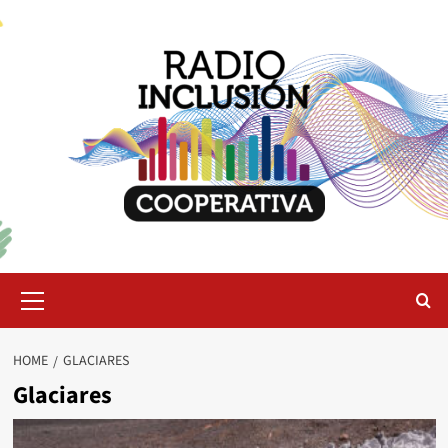
Skip
to
content
Primary
Menu
HOME
GLACIARES
Glaciares