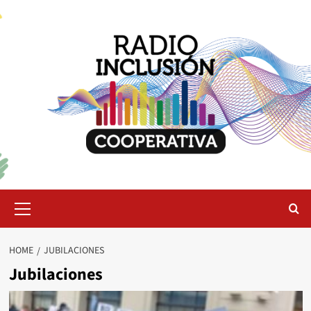
Skip
to
content
Primary
Menu
HOME
JUBILACIONES
Jubilaciones