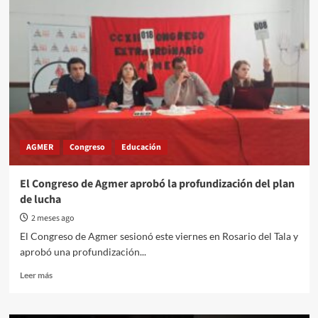
Ríos:
Media
sanción
en
el
Senado
para
la
polémica
reforma
jubilatoria
AGMER
Congreso
Educación
de
Frigerio
El Congreso de Agmer aprobó la profundización del plan
de lucha
2 meses ago
El Congreso de Agmer sesionó este viernes en Rosario del Tala y
aprobó una profundización...
Read
Leer más
more
about
El