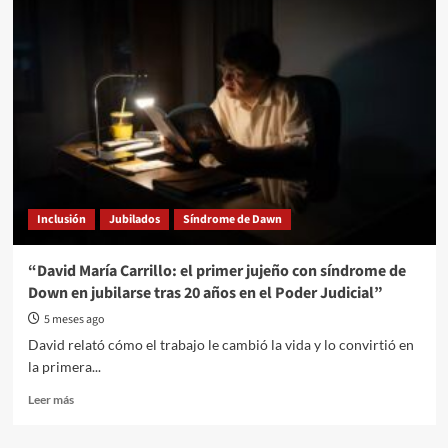
Congreso
de
Agmer
aprobó
la
profundización
del
plan
de
lucha
Inclusión
Jubilados
Síndrome de Dawn
“David María Carrillo: el primer jujeño con síndrome de
Down en jubilarse tras 20 años en el Poder Judicial”
5 meses ago
David relató cómo el trabajo le cambió la vida y lo convirtió en
la primera...
Read
Leer más
more
about