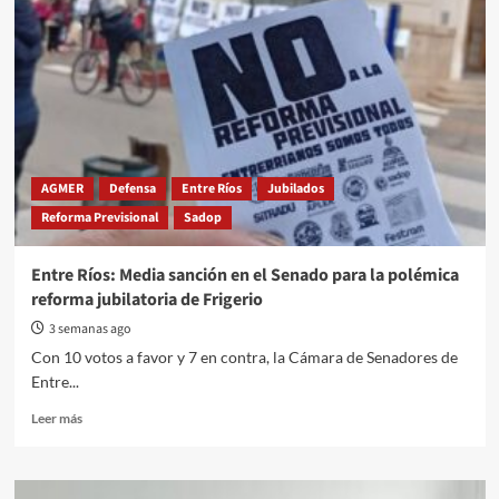
AGMER
Defensa
Entre Ríos
Jubilados
Reforma Previsional
Sadop
Entre Ríos: Media sanción en el Senado para la polémica
reforma jubilatoria de Frigerio
3 semanas ago
Con 10 votos a favor y 7 en contra, la Cámara de Senadores de
Entre...
Read
Leer más
more
about
Entre