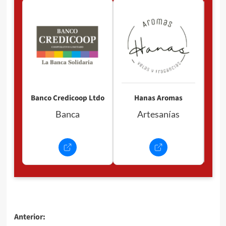
Pan
P
Banco Credicoop Ltdo
Hanas Aromas
Banca
Artesanías
Navegación
Anterior: