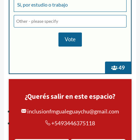
Si, por estudio o trabajo
49
¿Querés salir en este espacio?
inclusionfmgualeguaychu@gmail.com
+5493446375118