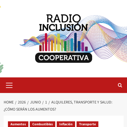
Skip
to
content
Primary
Menu
HOME
2026
JUNIO
1
ALQUILERES, TRANSPORTE Y SALUD:
¿CÓMO SERÁN LOS AUMENTOS?
Aumentos
Combustibles
Inflación
Transporte