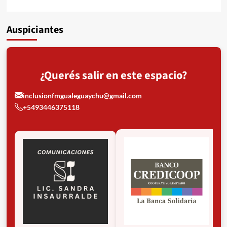
Auspiciantes
¿Querés salir en este espacio?
inclusionfmgualeguaychu@gmail.com
+5493446375118