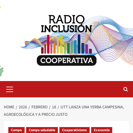
Skip
to
content
Primary
Menu
HOME
2026
FEBRERO
18
UTT LANZA UNA YERBA CAMPESINA,
AGROECOLÓGICA Y A PRECIO JUSTO
Campo
Campo saludable
Cooperativismo
Economía