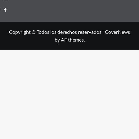
Facebook
Copyright © Todos los derechos reservados
|
CoverNews
by AF themes.