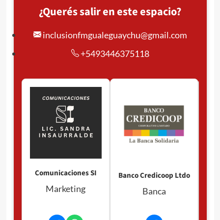
¿Querés salir en este espacio?
inclusionfmgualeguaychu@gmail.com
+5493446375118
Comunicaciones SI
Banco Credicoop Ltdo
Marketing
Banca