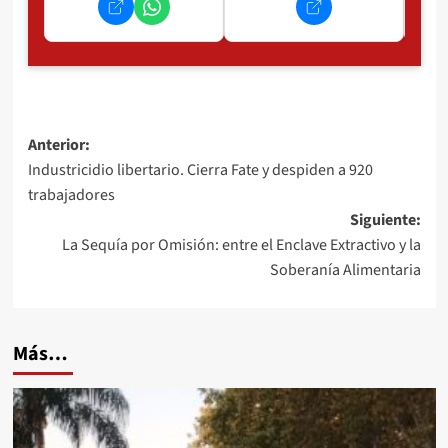
Navegación
Anterior:
Industricidio libertario. Cierra Fate y despiden a 920
de
trabajadores
entradas
Siguiente:
La Sequía por Omisión: entre el Enclave Extractivo y la
Soberanía Alimentaria
Más…