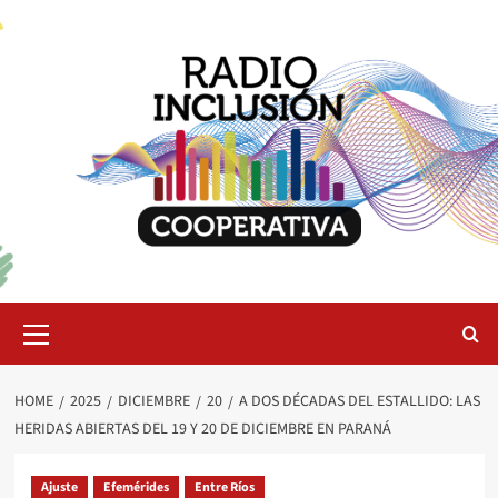
Skip
to
content
Primary
Menu
HOME
2025
DICIEMBRE
20
A DOS DÉCADAS DEL ESTALLIDO: LAS
HERIDAS ABIERTAS DEL 19 Y 20 DE DICIEMBRE EN PARANÁ
Ajuste
Efemérides
Entre Ríos