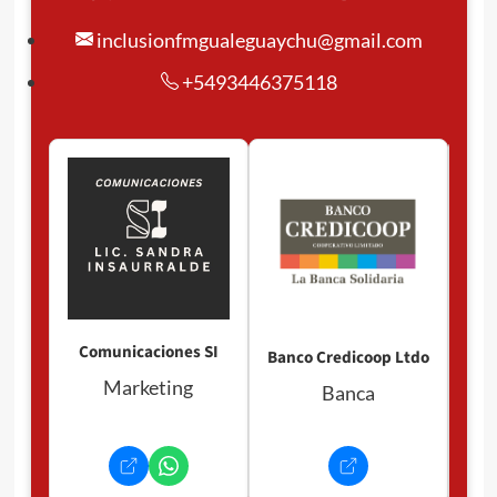
inclusionfmgualeguaychu@gmail.com
+5493446375118
Comunicaciones SI
Banco Credicoop Ltdo
Marketing
Banca