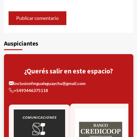
Auspiciantes
¿Querés salir en este espacio?
inclusionfmgualeguaychu@gmail.com
+5493446375118