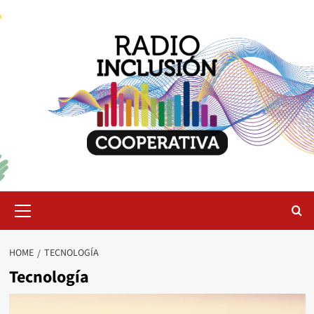
Skip
to
content
Primary
Menu
HOME
TECNOLOGÍA
Tecnología