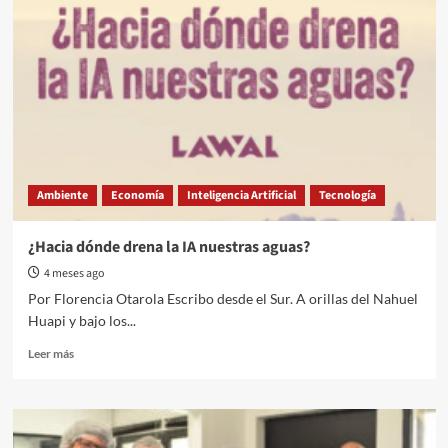
Ambiente
Economía
Inteligencia Artificial
Tecnología
¿Hacia dónde drena la IA nuestras aguas?
4 meses ago
Por Florencia Otarola Escribo desde el Sur. A orillas del Nahuel
Huapi y bajo los...
Read
Leer más
more
about
¿Hacia
dónde
drena