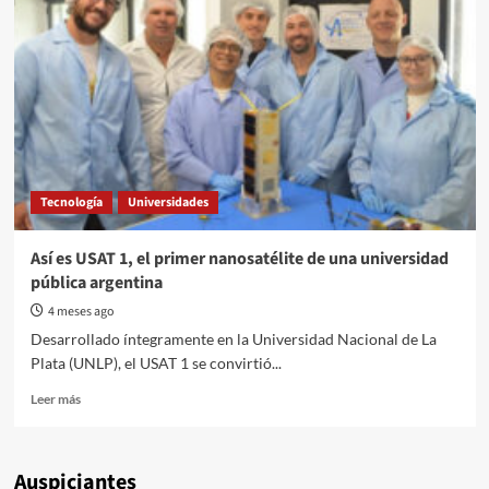
la
IA
nuestras
aguas?
Tecnología
Universidades
Así es USAT 1, el primer nanosatélite de una universidad
pública argentina
4 meses ago
Desarrollado íntegramente en la Universidad Nacional de La
Plata (UNLP), el USAT 1 se convirtió...
Read
Leer más
more
about
Así
Auspiciantes
es