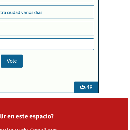
otra ciudad varios días
+
49
Consultar
lir en este espacio?
mgualeguaychu@gmail.com