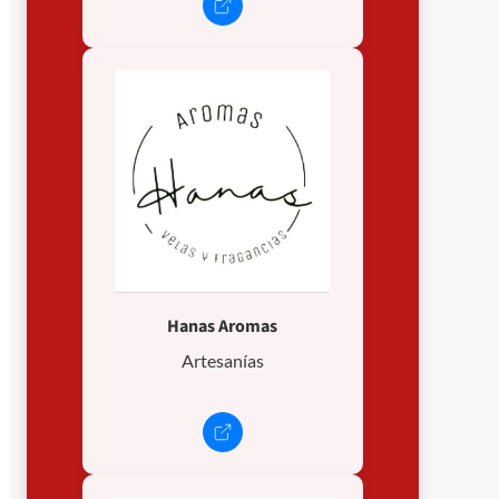
Hanas Aromas
Artesanías