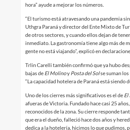
hora” ayude a mejorar los números.
“El turismo está atravesando una pandemia sin vi
Uthgra Paraná y director del Ente Mixto de Tur
de otros sectores, y cuando ellos dejan de tene
inmediato. La gastronomía tiene algo más de ma
gente no está viajando”, explicó en declaracio
Trlin Carelli también confirmó que ya hubo desp
bajas de
El Molino
y
Posta del Sol
se suman los 
“La capacidad hotelera de Paraná está siendo d
Uno de los cierres más significativos es el de
El
afueras de Victoria. Fundado hace casi 25 años
reconocidos de la zona. Su cierre responde tan
que era el dueño, falleció hace dos años y here
dedica a la hotelería, hicimos lo que pudimos,