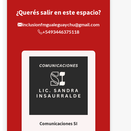
¿Querés salir en este espacio?
inclusionfmgualeguaychu@gmail.com
+5493446375118
Comunicaciones SI