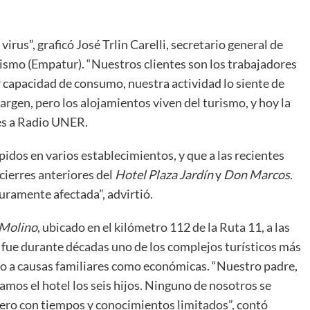
rus”, graficó José Trlin Carelli, secretario general de
ismo (Empatur). “Nuestros clientes son los trabajadores
r capacidad de consumo, nuestra actividad lo siente de
rgen, pero los alojamientos viven del turismo, y hoy la
nes a Radio UNER.
idos en varios establecimientos, y que a las recientes
cierres anteriores del
Hotel Plaza Jardín
y
Don Marcos
.
uramente afectada”, advirtió.
 Molino
, ubicado en el kilómetro 112 de la Ruta 11, a las
, fue durante décadas uno de los complejos turísticos más
to a causas familiares como económicas. “Nuestro padre,
damos el hotel los seis hijos. Ninguno de nosotros se
 pero con tiempos y conocimientos limitados”, contó