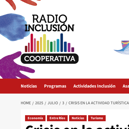
Skip
to
content
Noticias
Programas
Actividades Inclusión
As
HOME
2025
JULIO
3
CRISIS EN LA ACTIVIDAD TURÍSTIC
Economía
Entre Ríos
Noticias
Turismo