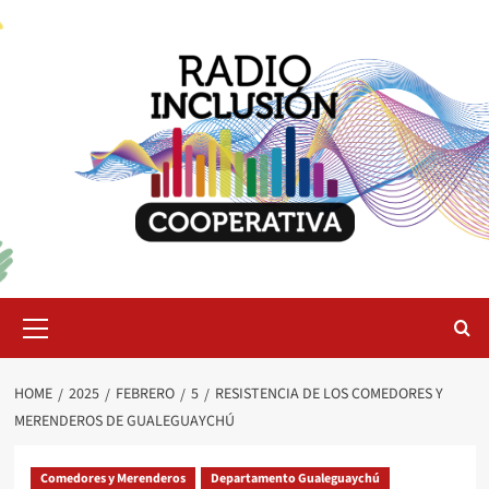
Skip
to
content
Primary
Menu
HOME
2025
FEBRERO
5
RESISTENCIA DE LOS COMEDORES Y
MERENDEROS DE GUALEGUAYCHÚ
Comedores y Merenderos
Departamento Gualeguaychú