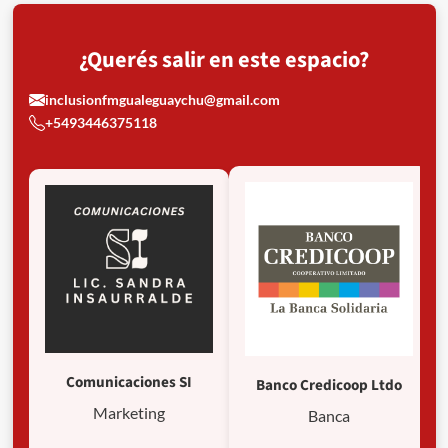
¿Querés salir en este espacio?
inclusionfmgualeguaychu@gmail.com
+5493446375118
Comunicaciones SI
Banco Credicoop Ltdo
Marketing
Banca