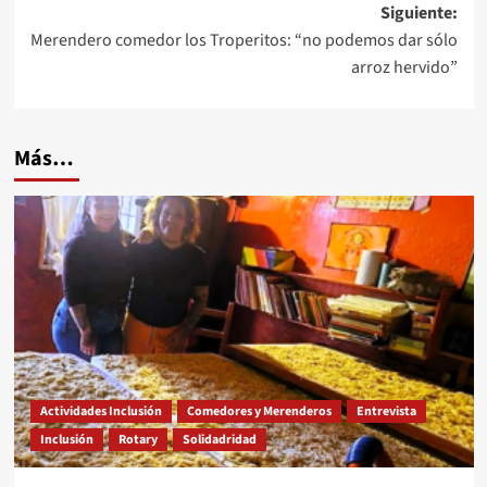
entradas
Siguiente:
Merendero comedor los Troperitos: “no podemos dar sólo
arroz hervido”
Más…
Actividades Inclusión
Comedores y Merenderos
Entrevista
Inclusión
Rotary
Solidadridad