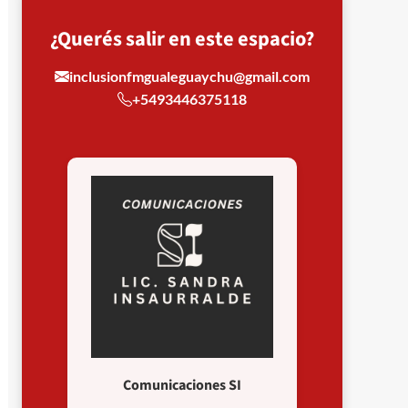
¿Querés salir en este espacio?
inclusionfmgualeguaychu@gmail.com
+5493446375118
Comunicaciones SI