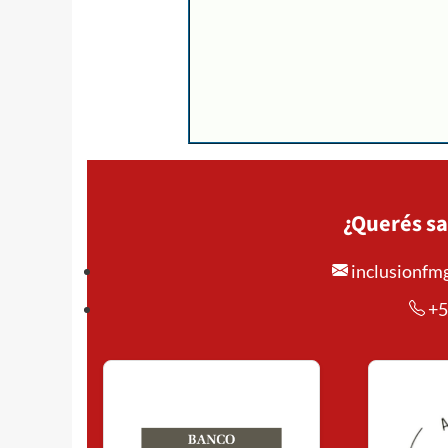
¿Querés sa
inclusionf
+5