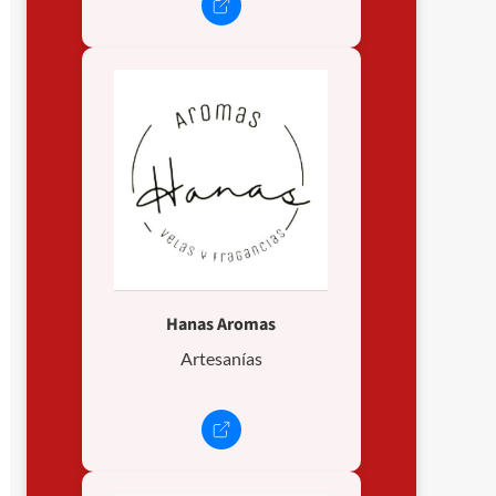
Hanas Aromas
Artesanías