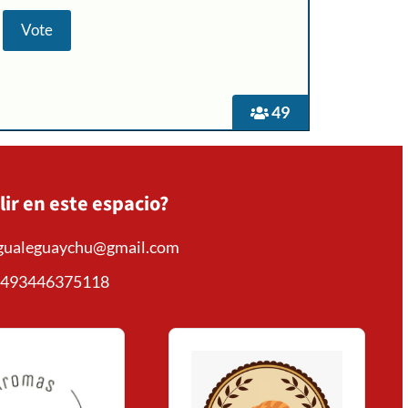
49
lir en este espacio?
mgualeguaychu@gmail.com
493446375118