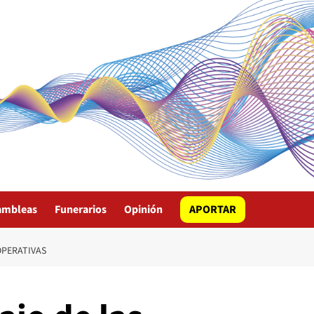
ambleas
Funerarios
Opinión
APORTAR
OPERATIVAS