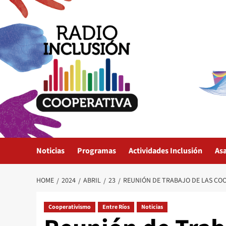
Skip
to
content
Noticias
Programas
Actividades Inclusión
As
HOME
2024
ABRIL
23
REUNIÓN DE TRABAJO DE LAS CO
Cooperativismo
Entre Ríos
Noticias