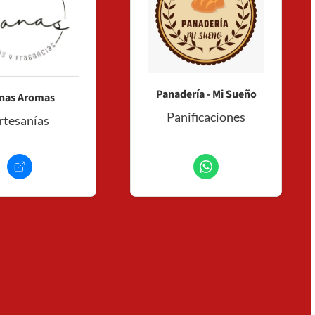
Panadería - Mi Sueño
nas Aromas
+
Panificaciones
rtesanías
Consultar