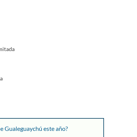
imitada
da
 de Gualeguaychú este año?