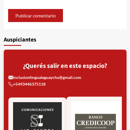
Auspiciantes
¿Querés salir en este espacio?
inclusionfmgualeguaychu@gmail.com
+5493446375118