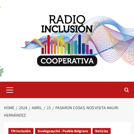
Skip
to
content
Primary
Menu
HOME
2024
ABRIL
23
PASARON COSAS: NOS VISITA MAURI
HERNÁNDEZ
FM Inclusión
Gualeguaychú - Pueblo Belgrano
Noticias