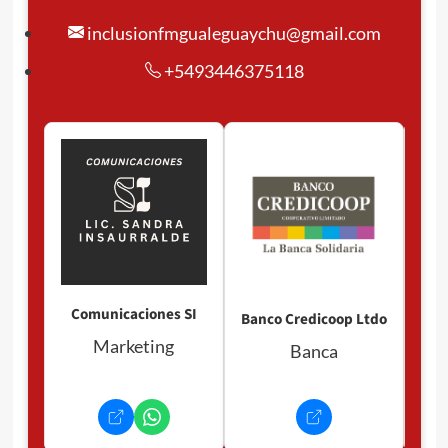
inclusionfmgualeguaychu@gmail.com
+5493446375118
Pan
P
Comunicaciones SI
Banco Credicoop Ltdo
Marketing
Banca