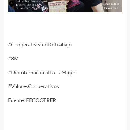
#CooperativismoDeTrabajo
#8M
#DiaInternacionalDeLaMujer
#ValoresCooperativos
Fuente:
FECOOTRER