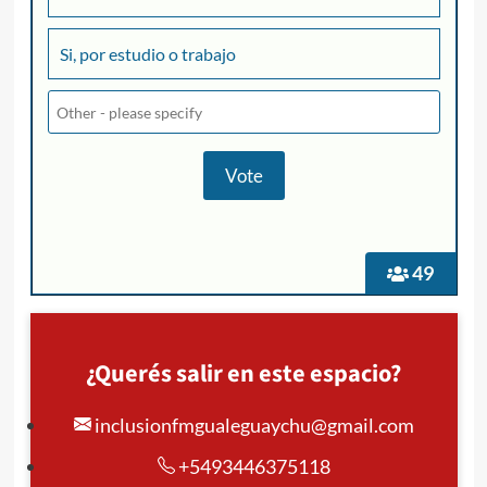
Si, por estudio o trabajo
49
¿Querés salir en este espacio?
inclusionfmgualeguaychu@gmail.com
+5493446375118