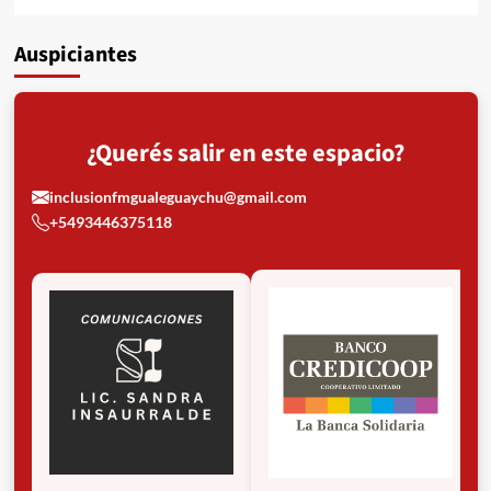
Auspiciantes
¿Querés salir en este espacio?
inclusionfmgualeguaychu@gmail.com
+5493446375118