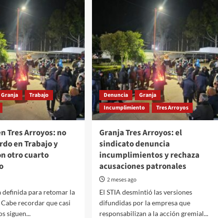
Granja
Trabajo
Denuncia
Granja
Incumplimiento
Tres Arroyos
en Tres Arroyos: no
Granja Tres Arroyos: el
rdo en Trabajo y
sindicato denuncia
n otro cuarto
incumplimientos y rechaza
o
acusaciones patronales
2 meses ago
 definida para retomar la
El STIA desmintió las versiones
 Cabe recordar que casi
difundidas por la empresa que
s siguen...
responsabilizan a la acción gremial...