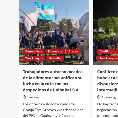
Desempleos
Entrevista
Granja
Conflicto
Tres Arroyos
UniónBat
Tres Arroyos
Trabajadores autoconvocados
Conflicto 
de la alimentación unifican su
hubo acue
lucha en la ruta con los
dispusiero
despedidos de UniónBat S.A.
intermedi
1 mes ago
2 meses ago
Los obreros autoconvocados de
No hay fecha
Granja Tres Arroyos y los despedidos
negociación.
del PIG de Gualeguaychú salen...
mil empleado