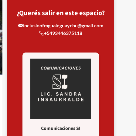
¿Querés salir en este espacio?
inclusionfmgualeguaychu@gmail.com
+5493446375118
Comunicaciones SI