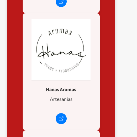
Hanas Aromas
Artesanías