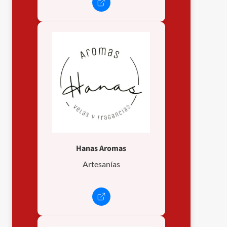
Hanas Aromas
Artesanías