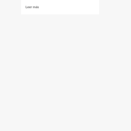
Read
Leer más
more
about
Granja
Tres
Arroyos:
el
sindicato
denuncia
incumplimientos
y
rechaza
acusaciones
patronales