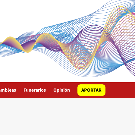
ambleas
Funerarios
Opinión
APORTAR