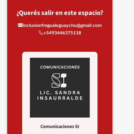
¿Querés salir en este espacio?
inclusionfmgualeguaychu@gmail.com
+5493446375118
Comunicaciones SI