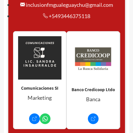
inclusionfmgualeguaychu@gmail.com
+5493446375118
Comunicaciones SI
Banco Credicoop Ltdo
Marketing
Banca