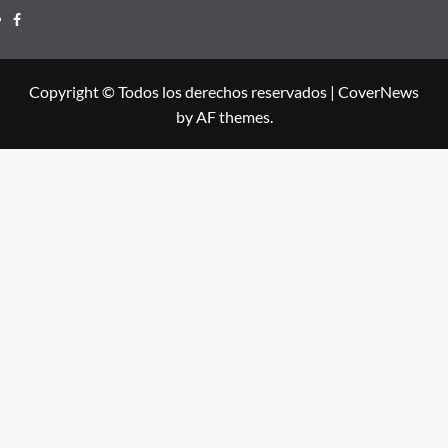
Facebook
Copyright © Todos los derechos reservados
|
CoverNews
by AF themes.