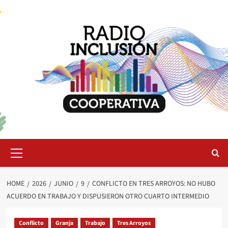
Skip
to
content
Primary
Menu
HOME
2026
JUNIO
9
CONFLICTO EN TRES ARROYOS: NO HUBO
ACUERDO EN TRABAJO Y DISPUSIERON OTRO CUARTO INTERMEDIO
Conflicto
Granja
Trabajo
Tres Arroyos