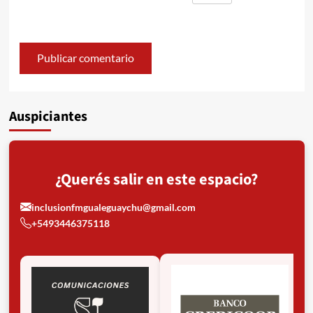
Auspiciantes
¿Querés salir en este espacio?
inclusionfmgualeguaychu@gmail.com
+5493446375118