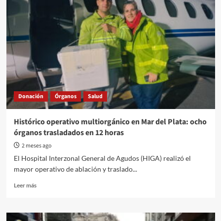
Donación
Órganos
Salud
Histórico operativo multiorgánico en Mar del Plata: ocho
órganos trasladados en 12 horas
2 meses ago
El Hospital Interzonal General de Agudos (HIGA) realizó el
mayor operativo de ablación y traslado...
Read
Leer más
more
about
Histórico