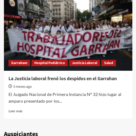
operativo
multiorgánico
en
Mar
del
Plata:
ocho
órganos
trasladados
en
12
Garraham
Hospital Pediátrico
Justicia Laboral
Salud
horas
La Justicia laboral frenó los despidos en el Garrahan
5 meses ago
El Juzgado Nacional de Primera Instancia N° 32 hizo lugar al
amparo presentado por los...
Read
Leer más
more
about
La
Auspiciantes
Justicia