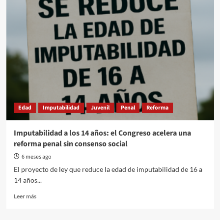
reforma
regresiva:
“sólo
el
0,07%
de
los
delitos
en
Entre
Ríos
Edad
Imputabilidad
Juvenil
Penal
Reforma
son
cometidos
por
Imputabilidad a los 14 años: el Congreso acelera una
menores”
reforma penal sin consenso social
6 meses ago
El proyecto de ley que reduce la edad de imputabilidad de 16 a
14 años...
Read
Leer más
more
about