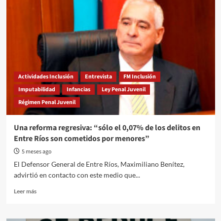
aprobaron
bajar
la
jornada
semanal
de
44
a
40
Actividades Inclusión
Entrevista
FM Inclusión
horas
Imputabilidad
Infancias
Ley Penal Juvenil
Régimen Penal Juvenil
Una reforma regresiva: “sólo el 0,07% de los delitos en
Entre Ríos son cometidos por menores”
5 meses ago
El Defensor General de Entre Ríos, Maximiliano Benítez,
advirtió en contacto con este medio que...
Read
Leer más
more
about
Una