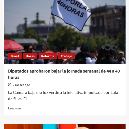
Brasil
Horas
Reforma
Trabajo
Diputados aprobaron bajar la jornada semanal de 44 a 40
horas
2 meses ago
La Cámara baja dio luz verde a la iniciativa impulsada por Lula
da Silva. El...
Read
Leer más
more
about
Diputados