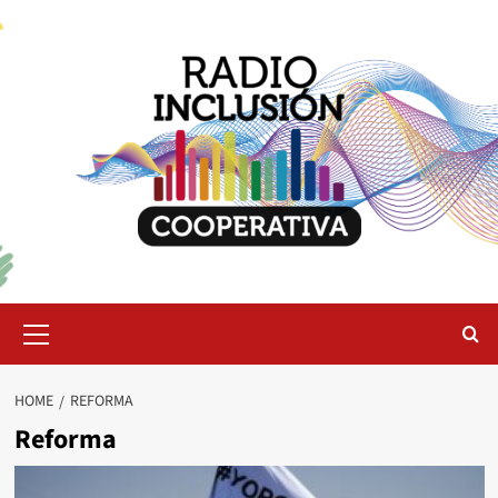
Skip
to
content
Primary
Menu
HOME
REFORMA
Reforma