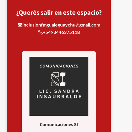
¿Querés salir en este espacio?
inclusionfmgualeguaychu@gmail.com
+5493446375118
Comunicaciones SI