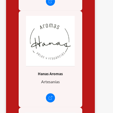
Hanas Aromas
Artesanías