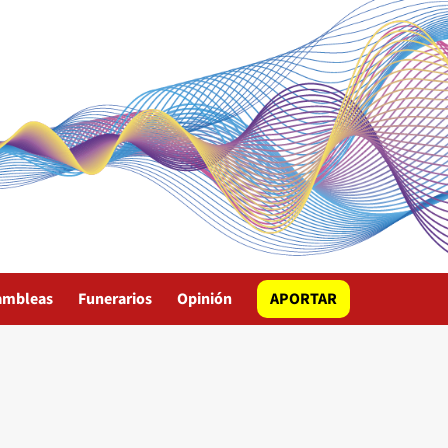
ambleas
Funerarios
Opinión
APORTAR