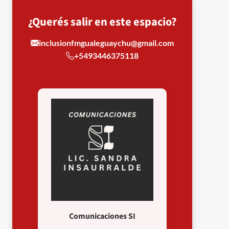
¿Querés salir en este espacio?
inclusionfmgualeguaychu@gmail.com
+5493446375118
Comunicaciones SI