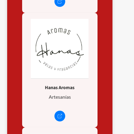
Hanas Aromas
Artesanías