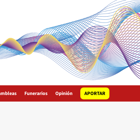
ambleas
Funerarios
Opinión
APORTAR