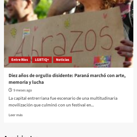
Entre Ríos
LGBTIQ+
Noticias
Diez años de orgullo disidente: Paraná marchó con arte,
memoria y lucha
9 meses ago
La capital entrerriana fue escenario de una multitudinaria
movilización que culminó con un festival en...
Read
Leer más
more
about
Diez