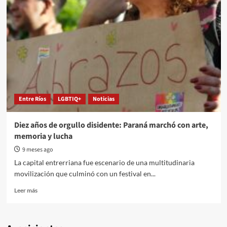
Entre Ríos
LGBTIQ+
Noticias
Diez años de orgullo disidente: Paraná marchó con arte,
memoria y lucha
9 meses ago
La capital entrerriana fue escenario de una multitudinaria
movilización que culminó con un festival en...
Read
Leer más
more
about
Diez