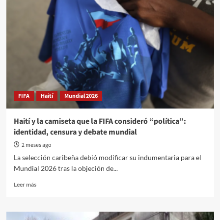
FIFA
Haití
Mundial 2026
Haití y la camiseta que la FIFA consideró “política”:
identidad, censura y debate mundial
2 meses ago
La selección caribeña debió modificar su indumentaria para el
Mundial 2026 tras la objeción de...
Read
Leer más
more
about
Haití