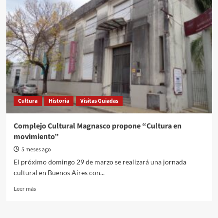
y
la
camiseta
que
la
FIFA
consideró
“política”:
identidad,
censura
y
Cultura
Historia
Visitas Guiadas
debate
mundial
Complejo Cultural Magnasco propone “Cultura en
movimiento”
5 meses ago
El próximo domingo 29 de marzo se realizará una jornada
cultural en Buenos Aires con...
Read
Leer más
more
about
Complejo