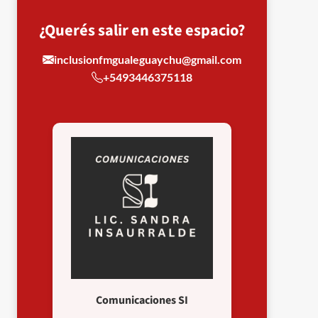
¿Querés salir en este espacio?
inclusionfmgualeguaychu@gmail.com
+5493446375118
Comunicaciones SI