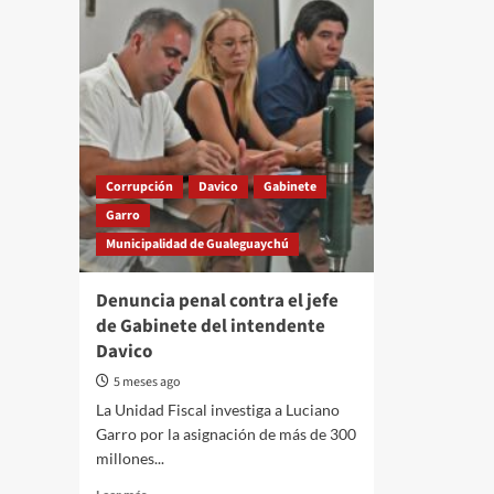
Corrupción
Davico
Gabinete
Garro
Municipalidad de Gualeguaychú
Denuncia penal contra el jefe
de Gabinete del intendente
Davico
5 meses ago
La Unidad Fiscal investiga a Luciano
Garro por la asignación de más de 300
millones...
Read