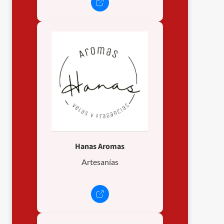
Hanas Aromas
Artesanías