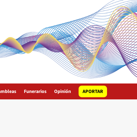
ambleas
Funerarios
Opinión
APORTAR