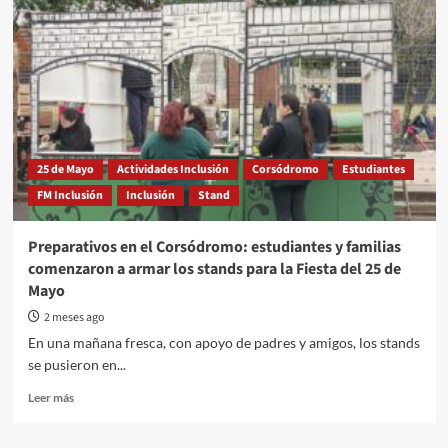
25 de Mayo
Actividades Inclusión
Corsódromo
Estudiantes
FM Inclusión
Inclusión
Stand
Preparativos en el Corsódromo: estudiantes y familias
comenzaron a armar los stands para la Fiesta del 25 de
Mayo
2 meses ago
En una mañana fresca, con apoyo de padres y amigos, los stands
se pusieron en...
Read
Leer más
more
about