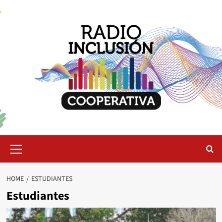
Skip
to
content
Primary
Menu
HOME
ESTUDIANTES
Estudiantes