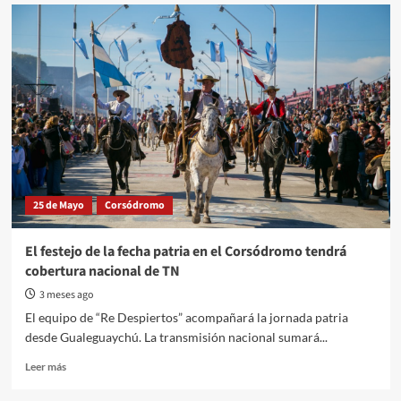
Preparativos
en
el
Corsódromo:
estudiantes
y
familias
comenzaron
a
armar
los
stands
25 de Mayo
Corsódromo
para
la
Fiesta
El festejo de la fecha patria en el Corsódromo tendrá
del
cobertura nacional de TN
25
de
3 meses ago
Mayo
El equipo de “Re Despiertos” acompañará la jornada patria
desde Gualeguaychú. La transmisión nacional sumará...
Read
Leer más
more
about