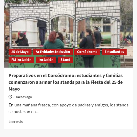
25 de Mayo
Actividades Inclusión
Corsódromo
Estudiantes
FM Inclusión
Inclusión
Stand
Preparativos en el Corsódromo: estudiantes y familias
comenzaron a armar los stands para la Fiesta del 25 de
Mayo
3 meses ago
En una mañana fresca, con apoyo de padres y amigos, los stands
se pusieron en...
Read
Leer más
more
about