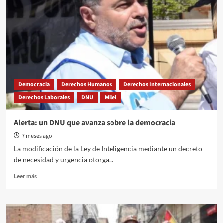
Democracia
Derechos Humanos
Derechos Internacionales
Derechos Laborales
DNU
Milei
Alerta: un DNU que avanza sobre la democracia
7 meses ago
La modificación de la Ley de Inteligencia mediante un decreto
de necesidad y urgencia otorga...
Read
Leer más
more
about
Alerta:
un
DNU