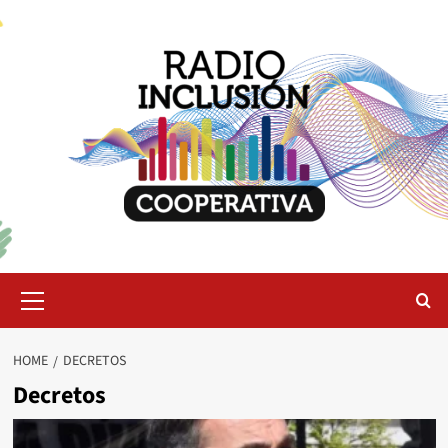
Skip
to
content
Primary
Menu
HOME
DECRETOS
Decretos