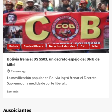
que
avanza
sobre
la
democracia
Bolivia
Central Obrera
Derechos Laborales
DNU
Milei
Bolivia frena el DS 5503, un decreto espejo del DNU de
Milei
7 meses ago
La movilización popular en Bolivia logró frenar el Decreto
Supremo, una medida de corte liberal...
Read
Leer más
more
about
Bolivia
Auspiciantes
frena