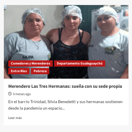
“Más
de
9.000
niños
reciben
alimentación
en
comedores
escolares
durante
el
Comedores y Merenderos
Departamento Gualeguaychú
verano
Entre Ríos
Pobreza
en
Entre
Ríos”
Merendero Las Tres Hermanas: sueña con su sede propia
9 meses ago
En el barrio Trinidad, Silvia Benedetti y sus hermanas sostienen
desde la pandemia un espacio...
Read
Leer más
more
about