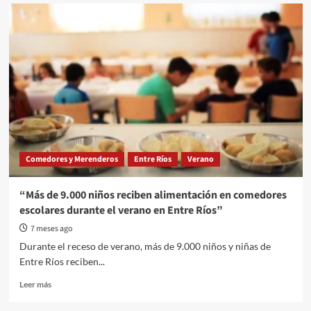
Freno
judicial
a
la
centralización
de
los
desayunos
escolares
en
Entre
Ríos
Comedores y Merenderos
Entre Ríos
Verano
“Más de 9.000 niños reciben alimentación en comedores
escolares durante el verano en Entre Ríos”
7 meses ago
Durante el receso de verano, más de 9.000 niños y niñas de
Entre Ríos reciben...
Read
Leer más
more
about