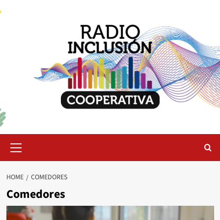
Skip
to
content
Primary
Menu
HOME
COMEDORES
Comedores