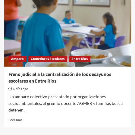
Amparo
Comedores Escolares
Entre Ríos
Freno judicial a la centralización de los desayunos
escolares en Entre Ríos
6 días ago
Un amparo colectivo presentado por organizaciones
socioambientales, el gremio docente AGMER y familias busca
detener...
Read
Leer más
more
about