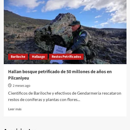
Bariloche
Hallazgo
Restos Petrificados
Hallan bosque petrificado de 50 millones de años en
Pilcaniyeu
2 meses ago
Científicos de Bariloche y efectivos de Gendarmería rescataron
restos de coníferas y plantas con flores...
Read
Leer más
more
about
Hallan