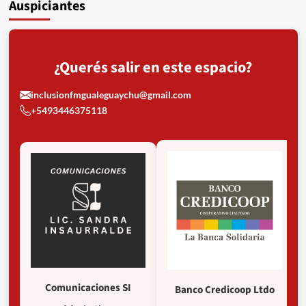
Auspiciantes
¿Querés salir en este espacio?
inclusionfmgualeguaychu@gmail.com
+5493446375118
Comunicaciones SI
Banco Credicoop Ltdo