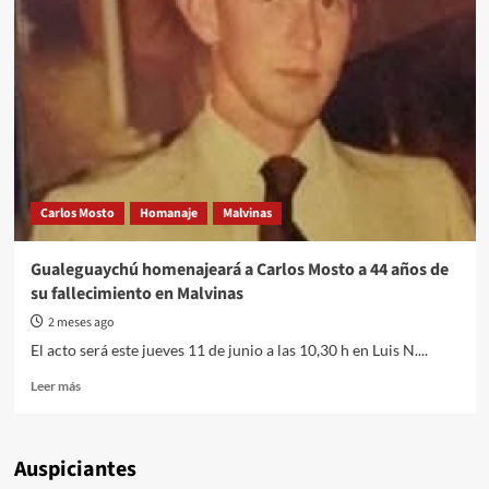
Carlos Mosto
Homanaje
Malvinas
Gualeguaychú homenajeará a Carlos Mosto a 44 años de
su fallecimiento en Malvinas
2 meses ago
El acto será este jueves 11 de junio a las 10,30 h en Luis N....
Read
Leer más
more
about
Gualeguaychú
Auspiciantes
homenajeará
a