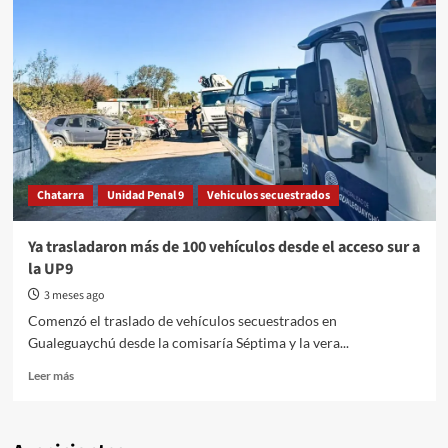
Chatarra
Unidad Penal 9
Vehiculos secuestrados
Ya trasladaron más de 100 vehículos desde el acceso sur a
la UP9
3 meses ago
Comenzó el traslado de vehículos secuestrados en
Gualeguaychú desde la comisaría Séptima y la vera...
Read
Leer más
more
about
Ya