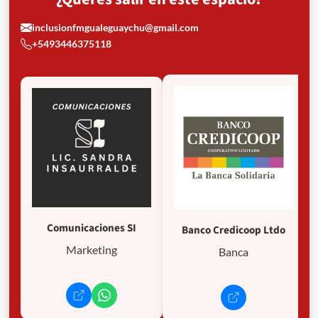
inclusionfmgualeguaychu@gmail.com
+5493446375118
Comunicaciones SI
Banco Credicoop Ltdo
Marketing
Banca