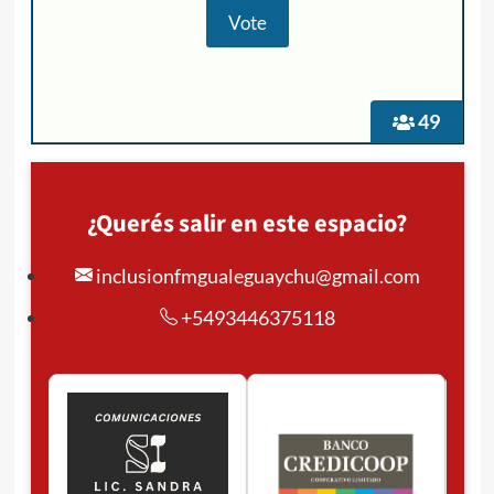
49
¿Querés salir en este espacio?
inclusionfmgualeguaychu@gmail.com
+5493446375118