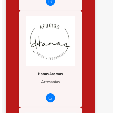
Hanas Aromas
Artesanías