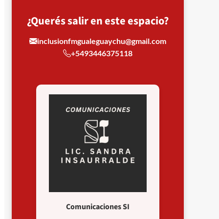
¿Querés salir en este espacio?
inclusionfmgualeguaychu@gmail.com
+5493446375118
Comunicaciones SI