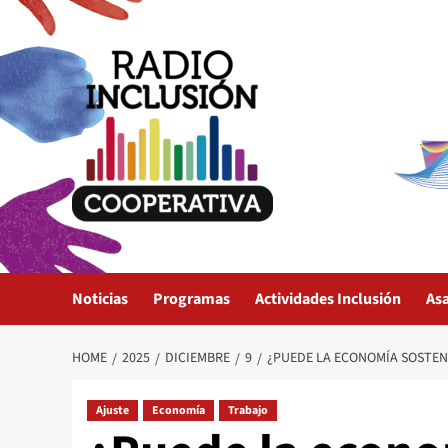
Skip
to
content
Noticias
Programas
Actividades Inclusión
As
HOME
2025
DICIEMBRE
9
¿PUEDE LA ECONOMÍA SOSTENE
Ajuste
Economía
Trabajo