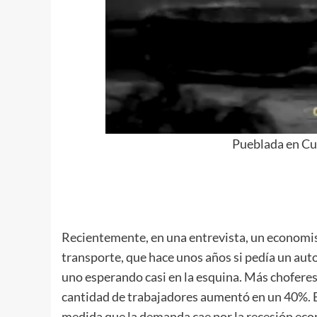
Pueblada en Cut
Recientemente, en una entrevista, un economist
transporte, que hace unos años si pedía un aut
uno esperando casi en la esquina. Más choferes
cantidad de trabajadores aumentó en un 40%. Es
medida que la demanda cae por la recesión ec