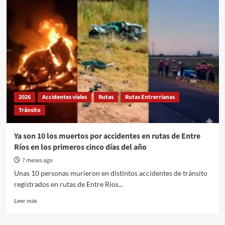
de
semana
largo:
despliegan
operativo
especial
ante
la
alta
afluencia
2026
Accidentes viales
Rutas
Rutas Entrerrianas
de
Tránsito
visitantes
Ya son 10 los muertos por accidentes en rutas de Entre
Ríos en los primeros cinco días del año
7 meses ago
Unas 10 personas murieron en distintos accidentes de tránsito
registrados en rutas de Entre Ríos...
Read
Leer más
more
about