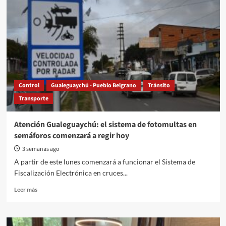
Control
Gualeguaychú - Pueblo Belgrano
Tránsito
Transporte
Atención Gualeguaychú: el sistema de fotomultas en
semáforos comenzará a regir hoy
3 semanas ago
A partir de este lunes comenzará a funcionar el Sistema de
Fiscalización Electrónica en cruces...
Read
Leer más
more
about
Atención