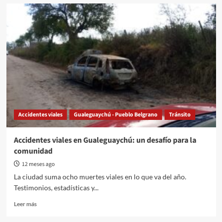
Ya
son
10
los
muertos
por
accidentes
en
rutas
de
Entre
Ríos
Accidentes viales
Gualeguaychú - Pueblo Belgrano
Tránsito
en
los
primeros
Accidentes viales en Gualeguaychú: un desafío para la
cinco
comunidad
días
del
12 meses ago
año
La ciudad suma ocho muertes viales en lo que va del año.
Testimonios, estadísticas y...
Read
Leer más
more
about