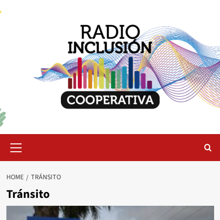
Skip
to
content
Primary
Menu
HOME
TRÁNSITO
Tránsito