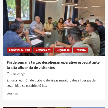
Gualeguaychú:
el
sistema
de
fotomultas
en
semáforos
comenzará
a
regir
hoy
Carnaval del País
Defensa civil
Seguridad
Tránsito
Fin de semana largo: despliegan operativo especial ante
la alta afluencia de visitantes
6 meses ago
En una reunión de trabajo de áreas municipales y fuerzas de
seguridad se estableció la...
Read
Leer más
more
about
Fin