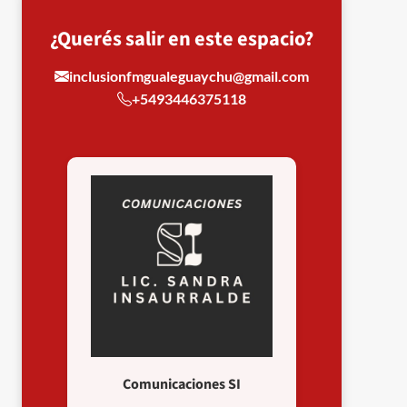
¿Querés salir en este espacio?
inclusionfmgualeguaychu@gmail.com
+5493446375118
Comunicaciones SI