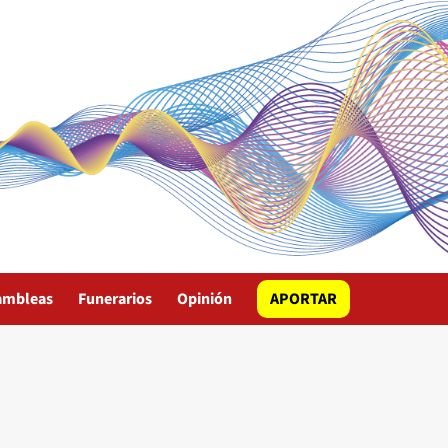
ambleas
Funerarios
Opinión
APORTAR