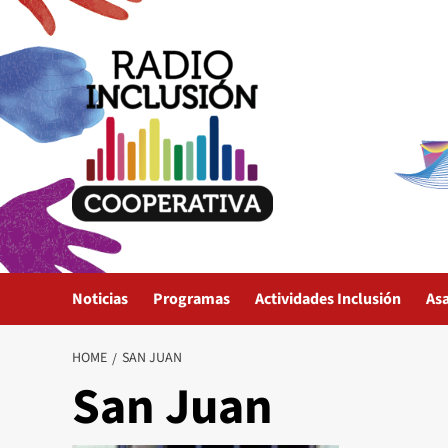
Skip
to
content
Noticias
Programas
Actividades Inclusión
As
HOME
SAN JUAN
San Juan