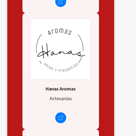
Hanas Aromas
Artesanías