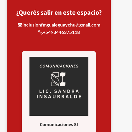
¿Querés salir en este espacio?
inclusionfmgualeguaychu@gmail.com
+5493446375118
Comunicaciones SI