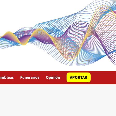
ambleas
Funerarios
Opinión
APORTAR