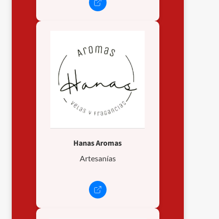
Hanas Aromas
Artesanías