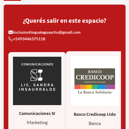
con
la
plata
¿Querés salir en este espacio?
que
se
inclusionfmgualeguaychu@gmail.com
gastó
Adorni?
+5493446375118
Comunicaciones SI
Banco Credicoop Ltdo
Marketing
Banca