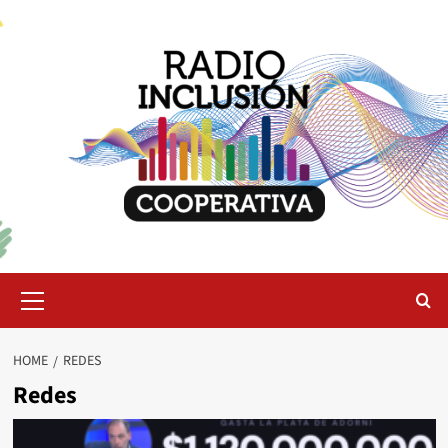
Skip
to
content
Primary
Menu
HOME
REDES
Redes