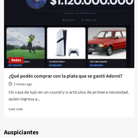
Redes
¿Qué podés comprar con la plata que se gastó Adorni?
3 meses ago
Un casa de lujo en un country o artículos de primera necesidad,
quien ingresa a...
Read
Leer más
more
about
¿Qué
Auspiciantes
podés
comprar