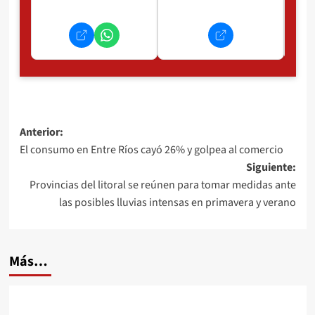
Navegación
Anterior:
El consumo en Entre Ríos cayó 26% y golpea al comercio
de
Siguiente:
entradas
Provincias del litoral se reúnen para tomar medidas ante
las posibles lluvias intensas en primavera y verano
Más…