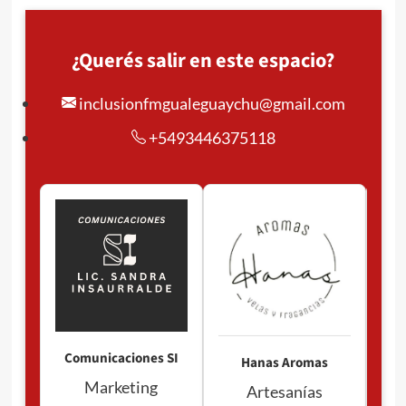
¿Querés salir en este espacio?
inclusionfmgualeguaychu@gmail.com
+5493446375118
Pan
P
Comunicaciones SI
Hanas Aromas
Marketing
Artesanías