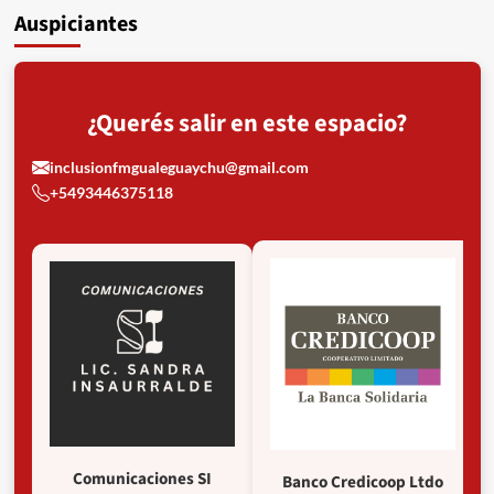
Auspiciantes
¿Querés salir en este espacio?
inclusionfmgualeguaychu@gmail.com
+5493446375118
Comunicaciones SI
Banco Credicoop Ltdo