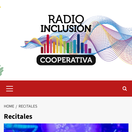
Skip
to
content
Primary
Menu
HOME
RECITALES
Recitales