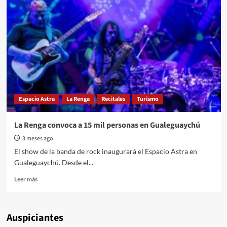
Espacio Astra
La Renga
Recitales
Turismo
La Renga convoca a 15 mil personas en Gualeguaychú
3 meses ago
El show de la banda de rock inaugurará el Espacio Astra en
Gualeguaychú. Desde el...
Read
Leer más
more
about
La
Auspiciantes
Renga
convoca