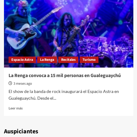
Espacio Astra
La Renga
Recitales
Turismo
La Renga convoca a 15 mil personas en Gualeguaychú
3 meses ago
El show de la banda de rock inaugurará el Espacio Astra en
Gualeguaychú. Desde el...
Read
Leer más
more
about
La
Auspiciantes
Renga
convoca