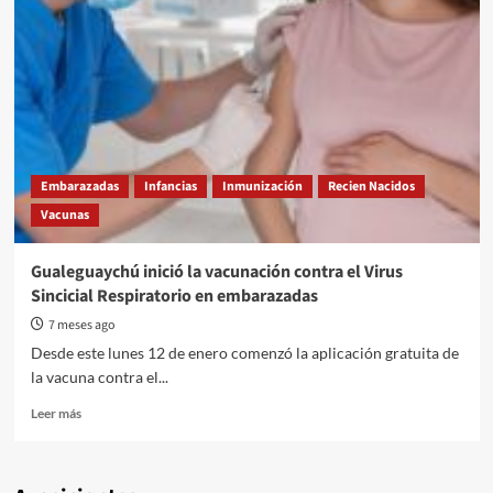
Embarazadas
Infancias
Inmunización
Recien Nacidos
Vacunas
Gualeguaychú inició la vacunación contra el Virus
Sincicial Respiratorio en embarazadas
7 meses ago
Desde este lunes 12 de enero comenzó la aplicación gratuita de
la vacuna contra el...
Read
Leer más
more
about
Gualeguaychú