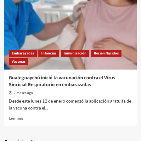
Embarazadas
Infancias
Inmunización
Recien Nacidos
Vacunas
Gualeguaychú inició la vacunación contra el Virus
Sincicial Respiratorio en embarazadas
7 meses ago
Desde este lunes 12 de enero comenzó la aplicación gratuita de
la vacuna contra el...
Read
Leer más
more
about
Gualeguaychú