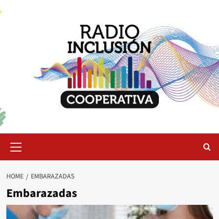
Skip
to
content
Primary
Menu
HOME
EMBARAZADAS
Embarazadas