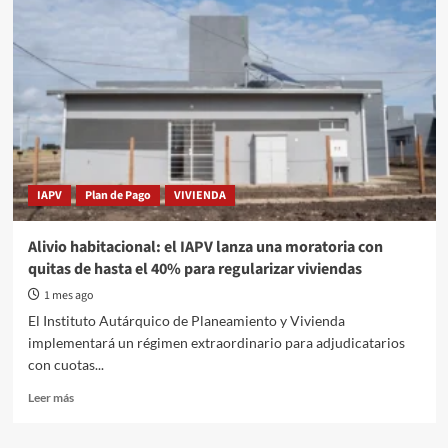
IAPV
Plan de Pago
VIVIENDA
Alivio habitacional: el IAPV lanza una moratoria con
quitas de hasta el 40% para regularizar viviendas
1 mes ago
El Instituto Autárquico de Planeamiento y Vivienda
implementará un régimen extraordinario para adjudicatarios
con cuotas...
Read
Leer más
more
about