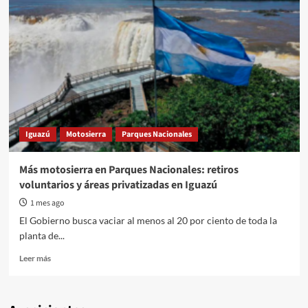
Iguazú
Motosierra
Parques Nacionales
Más motosierra en Parques Nacionales: retiros
voluntarios y áreas privatizadas en Iguazú
1 mes ago
El Gobierno busca vaciar al menos al 20 por ciento de toda la
planta de...
Read
Leer más
more
about
Más