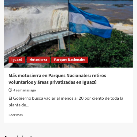
Iguazú
Motosierra
Parques Nacionales
Más motosierra en Parques Nacionales: retiros
voluntarios y áreas privatizadas en Iguazú
4 semanas ago
El Gobierno busca vaciar al menos al 20 por ciento de toda la
planta de...
Read
Leer más
more
about
Más