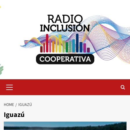
Skip
to
content
Primary
Menu
HOME
IGUAZÚ
Iguazú