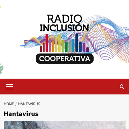
Skip
to
content
Primary
Menu
HOME
HANTAVIRUS
Hantavirus