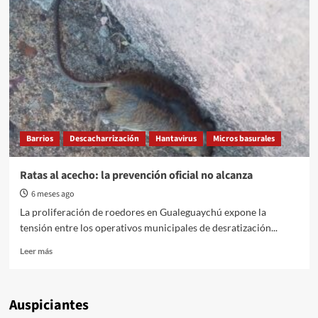
Barrios
Descacharrización
Hantavirus
Micros basurales
Ratas al acecho: la prevención oficial no alcanza
6 meses ago
La proliferación de roedores en Gualeguaychú expone la
tensión entre los operativos municipales de desratización...
Read
Leer más
more
about
Ratas
Auspiciantes
al
acecho: