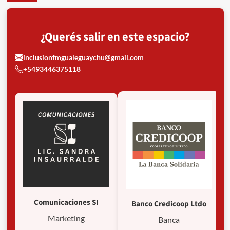
la
prevención
oficial
¿Querés salir en este espacio?
no
alcanza
inclusionfmgualeguaychu@gmail.com
+5493446375118
Comunicaciones SI
Banco Credicoop Ltdo
Marketing
Banca