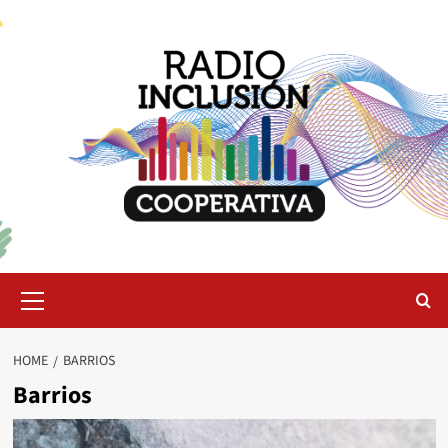
Skip
to
content
Primary
Menu
HOME
BARRIOS
Barrios