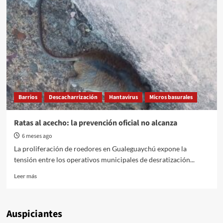
Barrios
Descacharrización
Hantavirus
Micros basurales
Ratas al acecho: la prevención oficial no alcanza
6 meses ago
La proliferación de roedores en Gualeguaychú expone la
tensión entre los operativos municipales de desratización...
Read
Leer más
more
about
Ratas
Auspiciantes
al
acecho: