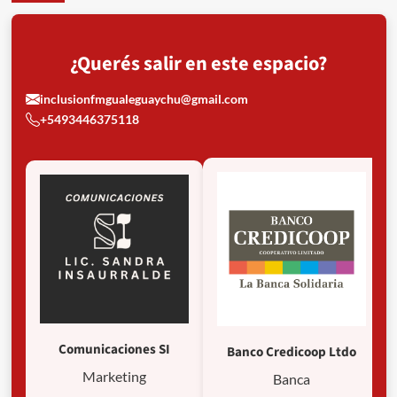
la
prevención
oficial
¿Querés salir en este espacio?
no
alcanza
inclusionfmgualeguaychu@gmail.com
+5493446375118
Comunicaciones SI
Banco Credicoop Ltdo
Marketing
Banca