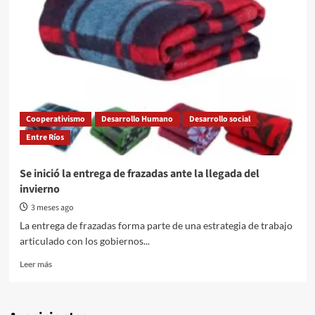
Cooperativismo
Desarrollo Humano
Desarrollo social
Entre Ríos
Se inició la entrega de frazadas ante la llegada del
invierno
3 meses ago
La entrega de frazadas forma parte de una estrategia de trabajo
articulado con los gobiernos...
Read
Leer más
more
about
Se