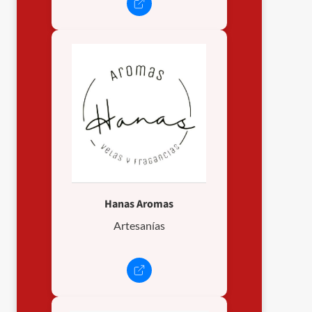
Hanas Aromas
Artesanías