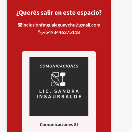
¿Querés salir en este espacio?
inclusionfmgualeguaychu@gmail.com
+5493446375118
Comunicaciones SI