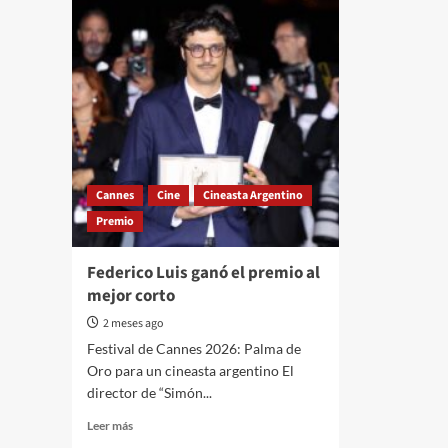
Cannes
Cine
Cineasta Argentino
Premio
Federico Luis ganó el premio al
mejor corto
2 meses ago
Festival de Cannes 2026: Palma de
Oro para un cineasta argentino El
director de “Simón...
Read
Leer más
more