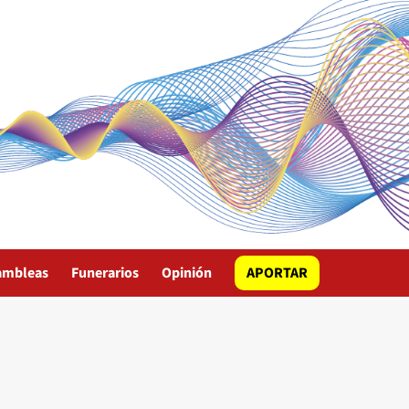
ambleas
Funerarios
Opinión
APORTAR