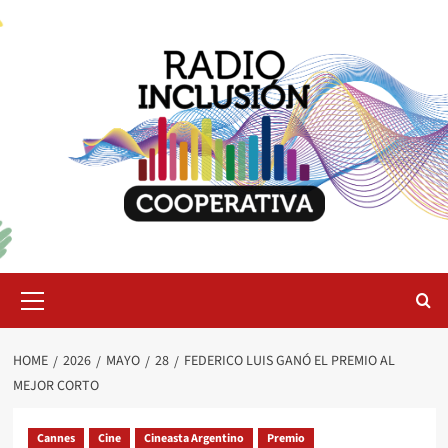
Skip
to
content
Primary
Menu
HOME
2026
MAYO
28
FEDERICO LUIS GANÓ EL PREMIO AL
MEJOR CORTO
Cannes
Cine
Cineasta Argentino
Premio