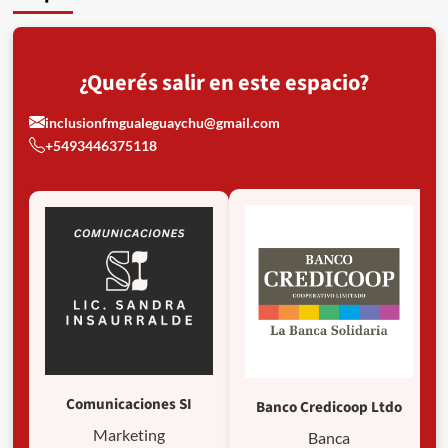
¿Querés salir en este espacio?
inclusionfmgualeguaychu@gmail.com
+5493446375118
Comunicaciones SI
Banco Credicoop Ltdo
Marketing
Banca