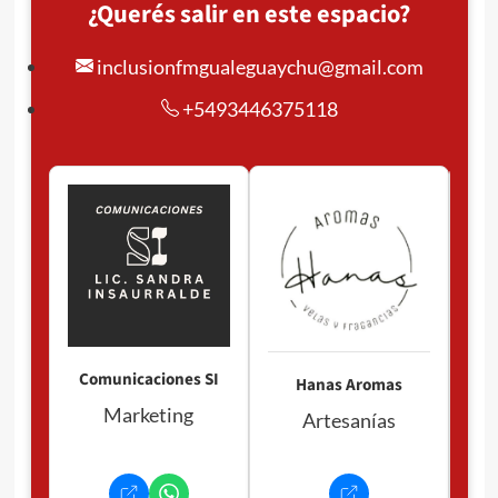
¿Querés salir en este espacio?
inclusionfmgualeguaychu@gmail.com
+5493446375118
Pan
P
Comunicaciones SI
Hanas Aromas
Marketing
Artesanías